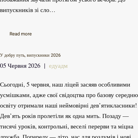
випускників зі сло…
Read more
У добру путь, випускники 2026
05 Червня 2026
|
едуадм
Сьогодні, 5 червня, наш ліцей засяяв особливими
усмішками, адже свої свідоцтва про базову середню
освіту отримали наші неймовірні дев’ятикласники!
Дев’ять років пролетіли як одна мить. Позаду —
тисячі уроків, контрольні, веселі перерви та міцна
дружба. Попереду — літо, час для роздумів і нові