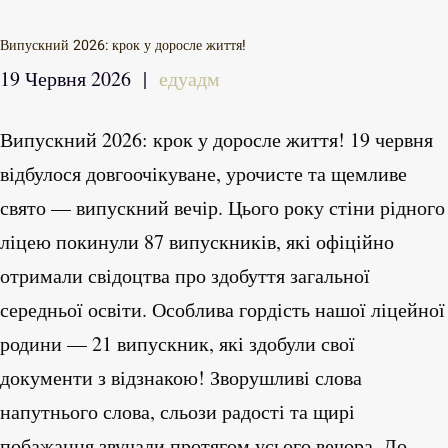
Випускний 2026: крок у доросле життя!
19 Червня 2026
|
едуадм
Випускний 2026: крок у доросле життя! 19 червня
відбулося довгоочікуване, урочисте та щемливе
свято — випускний вечір. Цього року стіни рідного
ліцею покинули 87 випускників, які офіційно
отримали свідоцтва про здобуття загальної
середньої освіти. Особлива гордість нашої ліцейної
родини — 21 випускник, які здобули свої
документи з відзнакою! Зворушливі слова
напутнього слова, сльози радості та щирі
побажання звучали протягом усього вечора. До