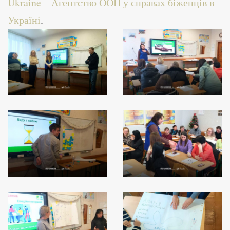
Ukraine – Aгентство ООН у справах біженців в
Україні
.