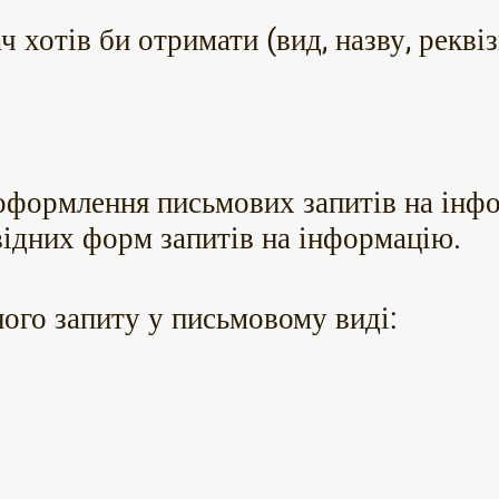
ч хотів би отримати (вид, назву, рекв
формлення письмових запитів на інф
відних форм запитів на інформацію.
ого запиту у письмовому виді: