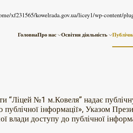
ome/xf231565/kowelrada.gov.ua/licey1/wp-content/plug
Головна
Про нас
Освітня діяльність
Публічн
іти “Ліцей №1 м.Ковеля” надає публіч
о публічної інформації», Указом През
ої влади доступу до публічної інформа