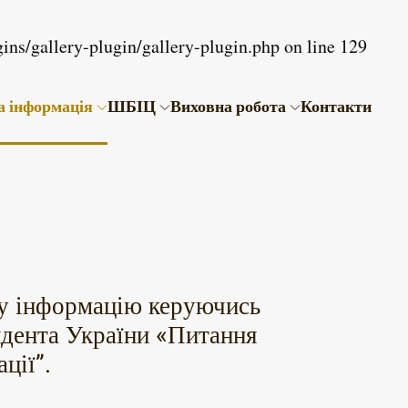
ins/gallery-plugin/gallery-plugin.php
on line
129
а інформація
ШБІЦ
Виховна робота
Контакти
ну інформацію керуючись
идента України «Питання
ції”.