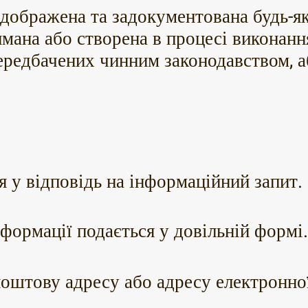
відображена та задокументована будь-я
имана або створена в процесі виконанн
передбачених чинним законодавством, а
 у відповідь на інформаційний запит.
нформації подається у довільній формі
 поштову адресу або адресу електронно