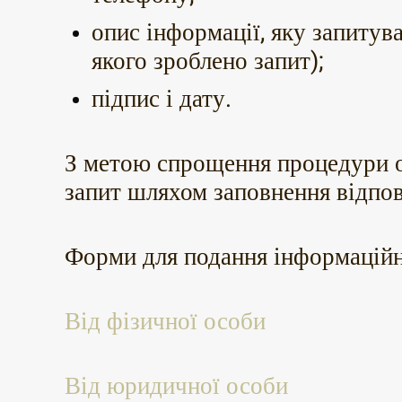
опис інформації, яку запитува
якого зроблено запит);
підпис і дату.
З метою спрощення процедури о
запит шляхом заповнення відпо
Форми для подання інформаційн
Від фізичної особи
Від юридичної особи