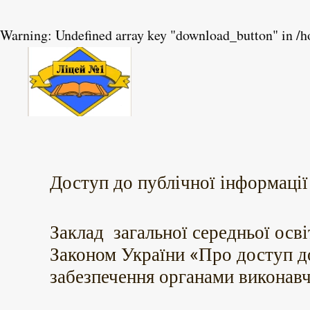
Warning
: Undefined array key "download_button" in
/h
Skip to main content
Доступ до публічної інформації
Заклад загальної середньої осв
Законом України «Про доступ д
забезпечення органами виконавч