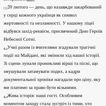
20 лютого — день, що назавжди закарбований
у серці кожного українця як символ
жертовності та незламності. У нашому ліцеї
відбувся захід-реквієм, присвячений Дню Героїв
Небесної Сотні.
Учні разом із вчителями згадували трагічні
події на Майдані, які змінили хід нашої історії.
Зі сцени лунали проникливі вірші та пісні, що
змушували затамувати подих, а кадри
документальної хроніки нагадали про ціну, яку
ми платимо за право бути вільними.
Жива історія: наші гості. Особливим
моментом заходу стала зустріч із тими, хто