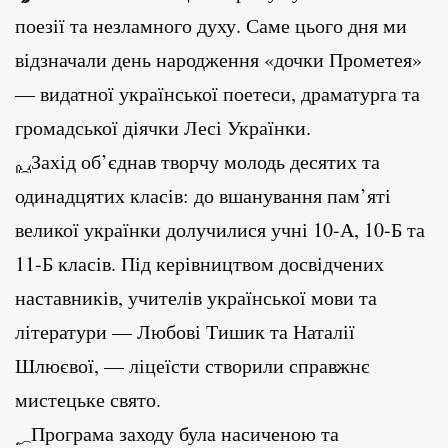
поезії та незламного духу. Саме цього дня ми
відзначали день народження «дочки Прометея»
— видатної української поетеси, драматурга та
громадської діячки Лесі Українки.
Захід об’єднав творчу молодь десятих та
одинадцятих класів: до вшанування пам’яті
великої українки долучилися учні 10-А, 10-Б та
11-Б класів. Під керівництвом досвідчених
наставників, учителів української мови та
літератури — Любові Тишик та Наталії
Шлюєвої, — ліцеїсти створили справжнє
мистецьке свято.
Програма заходу була насиченою та