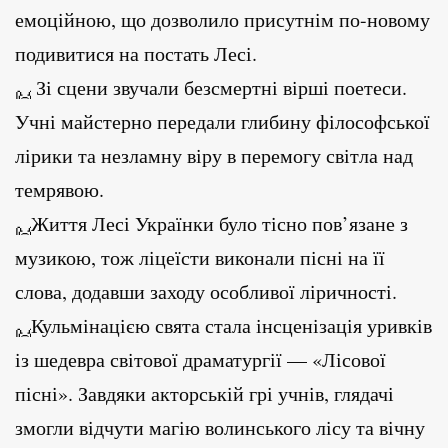
емоційною, що дозволило присутнім по-новому
подивитися на постать Лесі.
Зі сцени звучали безсмертні вірші поетеси.
Учні майстерно передали глибину філософської
лірики та незламну віру в перемогу світла над
темрявою.
Життя Лесі Українки було тісно пов’язане з
музикою, тож ліцеїсти виконали пісні на її
слова, додавши заходу особливої ліричності.
Кульмінацією свята стала інсценізація уривків
із шедевра світової драматургії — «Лісової
пісні». Завдяки акторській грі учнів, глядачі
змогли відчути магію волинського лісу та вічну