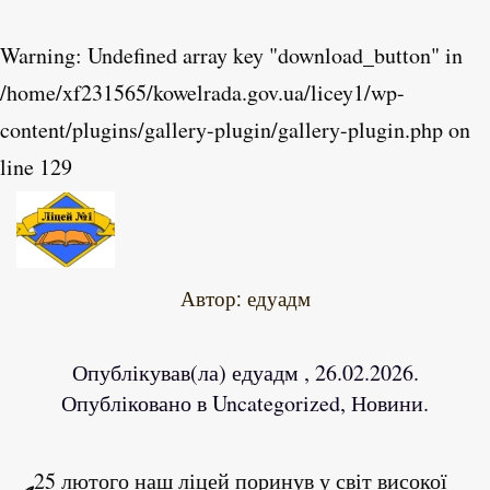
Warning
: Undefined array key "download_button" in
Skip to main content
/home/xf231565/kowelrada.gov.ua/licey1/wp-
content/plugins/gallery-plugin/gallery-plugin.php
on
line
129
Автор:
едуадм
Опублікував(ла)
едуадм
,
26.02.2026
.
Опубліковано в
Uncategorized
,
Новини
.
25 лютого наш ліцей поринув у світ високої