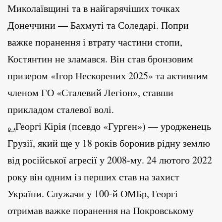
Миколаївщині та в найгарячіших точках
Донеччини — Бахмуті та Соледарі. Попри
важке поранення і втрату частини стопи,
Костянтин не зламався. Він став бронзовим
призером «Ігор Нескорених 2025» та активним
членом ГО «Сталевий Легіон», ставши
прикладом сталевої волі.
Георгі Кірія (псевдо «Гурген») — уродженець
Грузії, який ще у 18 років боронив рідну землю
від російської агресії у 2008-му. 24 лютого 2022
року він одним із перших став на захист
України. Служачи у 100-й ОМБр, Георгі
отримав важке поранення на Покровському