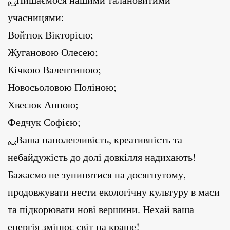
учасницями:
Войтюк Вікторією;
Жугановою Олесею;
Кічкою Валентиною;
Новосьоловою Поліною;
Хвесюк Анною;
Федчук Софією;
Ваша наполегливість, креативність та
небайдужість до долі довкілля надихають!
Бажаємо не зупинятися на досягнутому,
продовжувати нести екологічну культуру в маси
та підкорювати нові вершини. Нехай ваша
енергія змінює світ на краще!